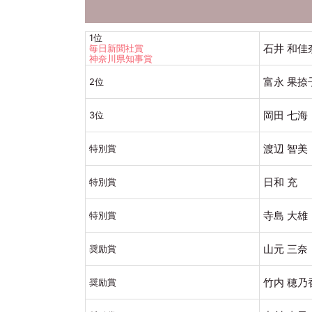
1位
石井 和佳
毎日新聞社賞
神奈川県知事賞
富永 果捺
2位
岡田 七海
3位
渡辺 智美
特別賞
日和 充
特別賞
寺島 大雄
特別賞
山元 三奈
奨励賞
竹内 穂乃
奨励賞