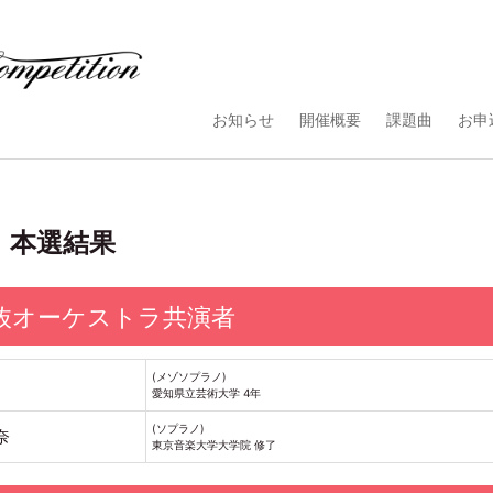
お知らせ
開催概要
課題曲
お申
門 本選結果
抜オーケストラ共演者
(メゾソプラノ)
愛知県立芸術大学 4年
(ソプラノ)
奈
東京音楽大学大学院 修了