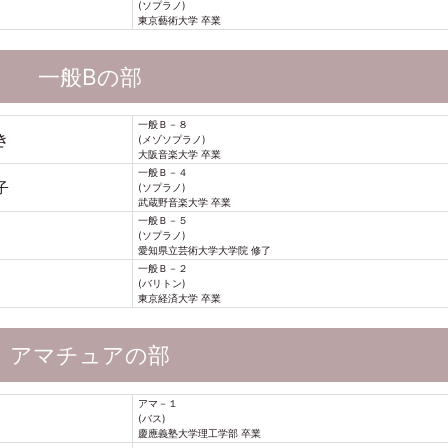
(ソプラノ)
東京藝術大学 卒業
一般Bの部
一般Ｂ－８
き
(メゾソプラノ)
大阪音楽大学 卒業
一般Ｂ－４
子
(ソプラノ)
武蔵野音楽大学 卒業
一般Ｂ－５
(ソプラノ)
愛知県立芸術大学大学院 修了
一般Ｂ－２
(バリトン)
東京経済大学 卒業
アマチュアの部
アマ－１
(バス)
慶應義塾大学理工学部 卒業