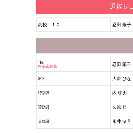
選抜ジ
高校－１０
忍田 陽子
1位
忍田 陽子
横浜市長賞
大原 ひな
3位
内 珠央
特別賞
久原 梓
奨励賞
永井 渚月
奨励賞