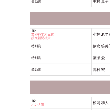
中村 真子
奨励賞
1位
小林 あす
文部科学大臣賞
読売新聞社賞
伊吹 笑美
特別賞
藤瀬 愛
特別賞
高村 宏
奨励賞
1位
松岡 和人
ハンナ賞