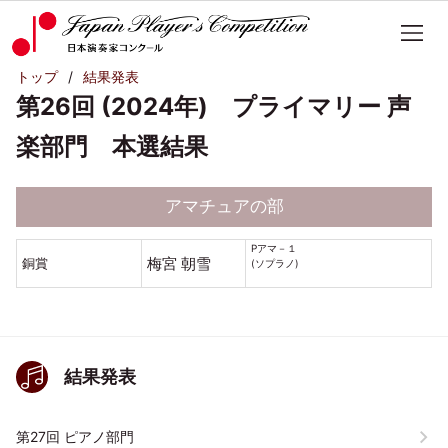
トップ
結果発表
第26回 (2024年) プライマリー 声
楽部門 本選結果
アマチュアの部
Pアマ－１
梅宮 朝雪
銅賞
(ソプラノ)
結果発表
第27回 ピアノ部門