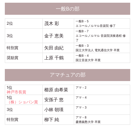
一般Bの部
一般B－5
茂木 彩
2位
エコールノルマル音楽院 修了
一般B－7
金子 恵美
3位
エコールノルマル 音楽院演奏過程 修
了
一般B－3
矢田 由紀
特別賞
国立大学法人 電気通信大学 卒業
一般B－4
上原 千鶴
奨励賞
国立音楽大学 卒業
アマチュアの部
1位
アマ－2
櫛原 由希菜
神戸市長賞
1位
アマ－4
安孫子 悠
（株）ショパン賞
アマ－3
小林 朝瑛
3位
アマ－8
柳下 純
特別賞
慶應義塾大学 卒業