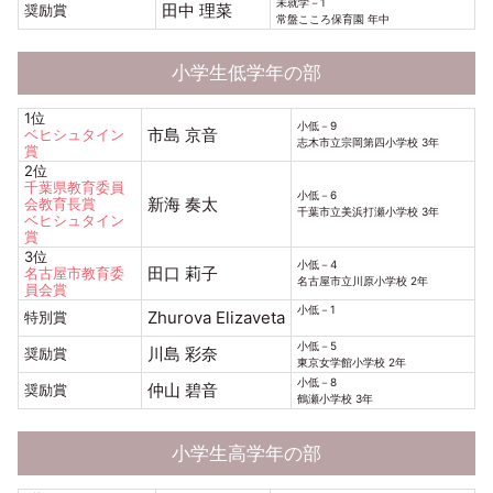
未就学－1
田中 理菜
奨励賞
常盤こころ保育園 年中
小学生低学年の部
1位
小低－9
市島 京音
ベヒシュタイン
志木市立宗岡第四小学校 3年
賞
2位
千葉県教育委員
小低－6
新海 奏太
会教育長賞
千葉市立美浜打瀬小学校 3年
ベヒシュタイン
賞
3位
小低－4
田口 莉子
名古屋市教育委
名古屋市立川原小学校 2年
員会賞
小低－1
Zhurova Elizaveta
特別賞
小低－5
川島 彩奈
奨励賞
東京女学館小学校 2年
小低－8
仲山 碧音
奨励賞
鶴瀬小学校 3年
小学生高学年の部