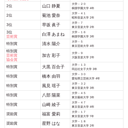
大学－２０
山口 静夏
2位
桐朋学園大学 4年
大学－４１
菊池 愛奈
2位
昭和音楽大学 2年
大学－７
早坂 眞子
3位
東京音楽大学 2年
3位
大学－１６
白澤 あまね
芸術賞
桐朋学園大学 3年
大学－５
清水 陽介
特別賞
東京芸術大学 4年
特別賞
大学－９
加古 彩子
芸術賞
大阪音楽大学 2年
協会賞
大学－１３
大黒 百合子
特別賞
同志社女子大学 3年
大学－３０
橋本 由羽
特別賞
愛知県立芸術大学 4年
大学－３２
風見 瑶子
特別賞
東京音楽大学 3年
大学－４５
八部 陽菜
特別賞
東京藝術大学 3年
大学－４７
山崎 綾子
特別賞
東京音楽大学 4年
大学－１７
福富 愛莉
奨励賞
東京音楽大学 1年
大学－１８
星野 はな
奨励賞
東京音楽大学 2年