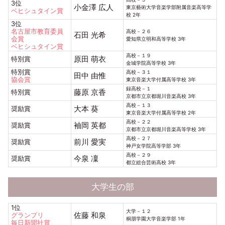
3位
小金澤 広人
東京藝術大学音楽学部附属音楽高等学
ベヒシュタイン賞
校 2年
3位
名古屋市教育委員
高校－２６
石田 光希
会賞
愛知県立明和高等学校 3年
ベヒシュタイン賞
高校－１９
原田 萌衣
特別賞
金城学院高等学校 3年
特別賞
高校－３１
田中 由惟
協会賞
東京音楽大学付属高等学校 3年
録高校－１
藤原 京香
特別賞
京都市立京都堀川音楽高校 3年
高校－１３
大本 葵
奨励賞
東京音楽大学付属高等学校 2年
高校－２２
袖岡 英都
奨励賞
京都市立京都堀川音楽高等学校 3年
高校－２７
前川 愛実
奨励賞
神戸女学院高等学部 3年
高校－２９
今泉 凜
奨励賞
都立総合芸術高校 3年
大学生の部
1位
大学－１２
佐藤 和泉
グランプリ
桐朋学園大学音楽学部 1年
毎日新聞社賞