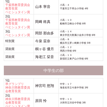
1位
千葉県教育委員会
小高－４
山本 寧音
教育長賞
千葉市立千草台小学校 4年
ベヒシュタイン賞
2位
千葉県教育委員会
小高－１０
岡﨑 柊真
教育長賞
船橋市立峰台小学校 6年
ベヒシュタイン賞
3位
小高－１４
岡部 那由多
ベヒシュタイン賞
東京学芸大附属小金井小学校 6年
小高－８
今泉 栞奈
特別賞
横浜市立茅ヶ崎東小学校 5年
小高－１２
桐ヶ谷 優月
奨励賞
周西小学校 6年
小高－１３
海老江 栞音
奨励賞
新宿区立東戸山小学校 6年
中学生の部
1位
準グランプリ
中学－１７
神宮司 悠翔
神奈川県教育委員
海老名市立今泉中学校 3年
会教育長賞
2位
神奈川県教育委員
中学－１３
原田 怜
会教育長賞
大和市立渋谷中学校 3年
ベヒシュタイン賞