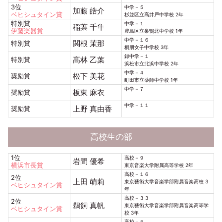
3位
中学－５
加藤 皓介
ベヒシュタイン賞
杉並区立高井戸中学校 2年
特別賞
中学－１
稲葉 千隼
伊藤楽器賞
豊島区立巣鴨北中学校 1年
中学－１６
関根 茉那
特別賞
桐朋女子中学校 3年
録中学－１
髙林 乙葉
特別賞
浜松市立北浜中学校 2年
中学－４
松下 美花
奨励賞
町田市立薬師中学校 1年
中学－７
板東 麻衣
奨励賞
中学－１１
上野 真由香
奨励賞
高校生の部
1位
高校－９
岩間 優希
横浜市長賞
東京音楽大学附属高等学校 2年
高校－１６
2位
上田 萌莉
東京藝術大学音楽学部附属音楽高校 3
ベヒシュタイン賞
年
高校－３３
2位
鵜飼 真帆
東京藝術大学音楽学部附属音楽高等学
ベヒシュタイン賞
校 3年
高校－５