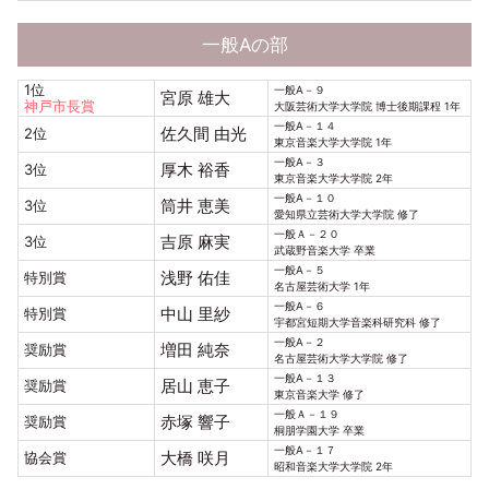
一般Aの部
1位
一般A－９
宮原 雄大
神戸市長賞
大阪芸術大学大学院 博士後期課程 1年
一般A－１４
佐久間 由光
2位
東京音楽大学大学院 1年
一般A－３
厚木 裕香
3位
東京音楽大学大学院 2年
一般A－１０
筒井 恵美
3位
愛知県立芸術大学大学院 修了
一般Ａ－２０
吉原 麻実
3位
武蔵野音楽大学 卒業
一般A－５
浅野 佑佳
特別賞
名古屋芸術大学 1年
一般A－６
中山 里紗
特別賞
宇都宮短期大学音楽科研究科 修了
一般A－２
増田 純奈
奨励賞
名古屋芸術大学大学院 修了
一般A－１３
居山 恵子
奨励賞
東京音楽大学 修了
一般Ａ－１９
赤塚 響子
奨励賞
桐朋学園大学 卒業
一般A－１７
大橋 咲月
協会賞
昭和音楽大学大学院 2年