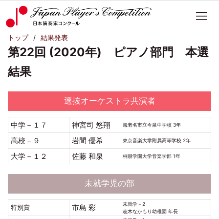
トップ
結果発表
第22回 (2020年) ピアノ部門 本選
結果
選抜オーケストラ共演者
中学－１７
神宮司 悠翔
海老名市立今泉中学校 3年
高校－９
岩間 優希
東京音楽大学附属高等学校 2年
大学－１２
佐藤 和泉
桐朋学園大学音楽学部 1年
未就学児の部
未就学－2
市島 彩
特別賞
志木なかもり幼稚園 年長