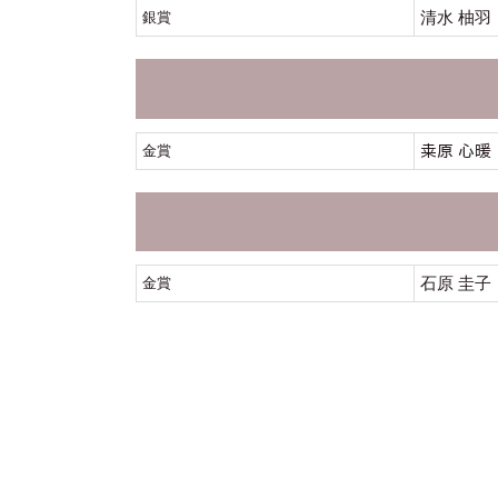
清水 柚羽
銀賞
𥸮原 心暖
金賞
石原 圭子
金賞