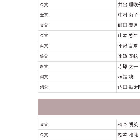
井出 理咲
金賞
中村 莉子
金賞
町田 葉月
金賞
山本 悠生
金賞
平野 言奈
銀賞
米澤 花帆
銀賞
赤塚 太一
銀賞
橋詰 凜
銅賞
内田 鼓太
銅賞
橋本 明英
金賞
松本 唯花
金賞