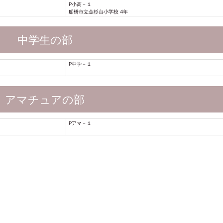
P小高－１
船橋市立金杉台小学校 4年
中学生の部
P中学－１
アマチュアの部
Pアマ－１