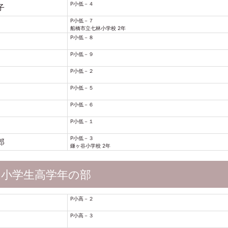
P小低－４
子
P小低－７
船橋市立七林小学校 2年
P小低－８
P小低－９
P小低－２
P小低－５
P小低－６
P小低－１
P小低－３
郎
鎌ヶ谷小学校 2年
小学生高学年の部
P小高－２
P小高－３