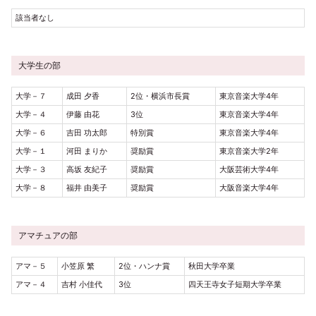
該当者なし
大学生の部
大学－７
成田 夕香
2位・横浜市長賞
東京音楽大学4年
大学－４
伊藤 由花
3位
東京音楽大学4年
大学－６
吉田 功太郎
特別賞
東京音楽大学4年
大学－１
河田 まりか
奨励賞
東京音楽大学2年
大学－３
高坂 友紀子
奨励賞
大阪芸術大学4年
大学－８
福井 由美子
奨励賞
大阪音楽大学4年
アマチュアの部
アマ－５
小笠原 繁
2位・ハンナ賞
秋田大学卒業
アマ－４
吉村 小佳代
3位
四天王寺女子短期大学卒業