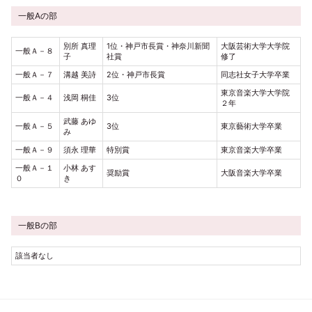
一般Aの部
別所 真理
1位・神戸市長賞・神奈川新聞
大阪芸術大学大学院
一般Ａ－８
子
社賞
修了
一般Ａ－７
溝越 美詩
2位・神戸市長賞
同志社女子大学卒業
東京音楽大学大学院
一般Ａ－４
浅岡 桐佳
3位
２年
武藤 あゆ
一般Ａ－５
3位
東京藝術大学卒業
み
一般Ａ－９
須永 理華
特別賞
東京音楽大学卒業
一般Ａ－１
小林 あす
奨励賞
大阪音楽大学卒業
０
き
一般Bの部
該当者なし