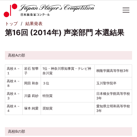
トップ
結果発表
第16回 (2014年) 声楽部門 本選結果
高校Aの部
高校Ａ－
岩石 智華
1位・神奈川県知事賞・テレビ神
桐蔭学園高等学校3年
１
子
奈川賞
高校Ａ－
岡田 和奈
３位
玉川聖学院卒
８
高校Ａ－
日本橋女学館高等学校
川森 莉紗
特別賞
３
3年
高校Ａ－
愛知県立明和高等学校
塚本 純愛
奨励賞
４
3年
高校Bの部