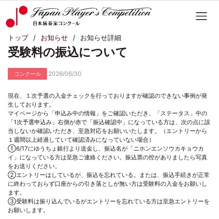
トップ
お知らせ
お知らせ詳細
受験料の振込について
2026/06/30
コンクール
現在、１次予選の入金チェックを行っておりますが確認のできない事例が発
生しております。
マイページから「申込み中の情報」をご確認いただき、「ステータス」中の
「1次予選申込み」右側が赤で「振込確認中」になっている方は、次の点に該
当しないか確認いただき、至急対応をお願いいたします。（エントリーから
１週間以上経過していて確認済みになっていない場合）
①6/17にゆうちょ銀行より送金し、振込名が「ニホンエンソウカキョウカ
イ」になっている方は至急ご連絡ください。振込票の控がありましたら写真
をお送りください。
②エントリーはしているが、振込を忘れている。または、振込手続きが正常
に終わっておらず口座からの引き落としが無い方は受験料の入金をお願いし
ます。
③受験料は振り込んでいるがエントリーを忘れている方は至急エントリーを
お願いします。