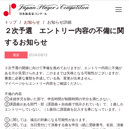
トップ
お知らせ
お知らせ詳細
２次予選 エントリー内容の不備に関
するお知らせ
2024/08/12
重要
２次予選の開催に向けて準備を進めておりますが、エントリー内容に不備が
ある方が見受けられます。このままでは失格となる可能性がございますが、
審査に必要な書類を作成している為、変更が出来ません。
マイページからエントリー内容をご確認ください。
不備の内容
①未就学児を除いた部で、申告時間が制限時間の半分を満たさない。
②課題曲がある部門・部（課題曲＋自由曲で指示されている）で、１曲しか
エントリーしていない。（１曲目に課題曲を記入する事になっています。）
①に関しては、減点の対象になる可能性があります。
②に関しては、当日受付にて演奏する曲を申告（紙に受験番号、名前、演奏