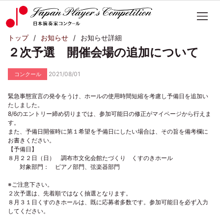
トップ
お知らせ
お知らせ詳細
２次予選 開催会場の追加について
2021/08/01
コンクール
緊急事態宣言の発令をうけ、ホールの使用時間短縮を考慮し予備日を追加い
たしました。
8/6のエントリー締め切りまでは、参加可能日の修正がマイページから行えま
す。
また、予備日開催時に第１希望を予備日にしたい場合は、その旨を備考欄に
お書きください。
【予備日】
８月２２日（日） 調布市文化会館たづくり くすのきホール
対象部門： ピアノ部門、弦楽器部門
※ご注意下さい。
２次予選は、先着順ではなく抽選となります。
８月３１日くすのきホールは、既に応募者多数です。参加可能日を必ず入力
してください。